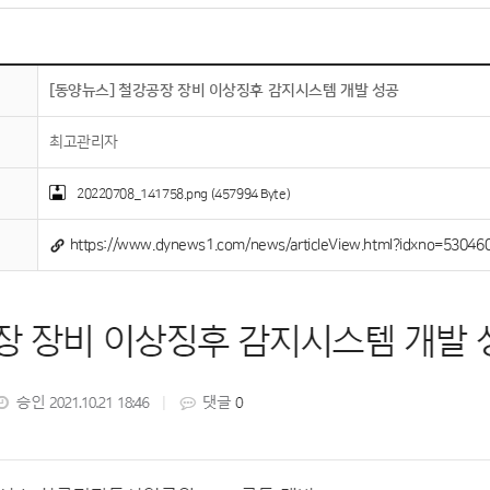
[동양뉴스] 철강공장 장비 이상징후 감지시스템 개발 성공
최고관리자
20220708_141758.png (457994 Byte)
https://www.dynews1.com/news/articleView.html?idxno=53046